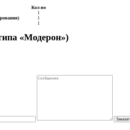
Кол-во
1
ирования)
1
1
типа «Модерон»)
Заказат