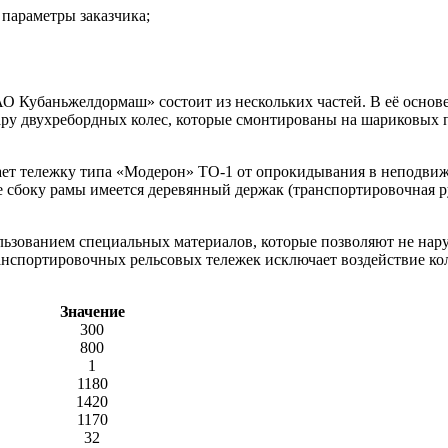
параметры заказчика;
 Кубаньжелдормаш» состоит из нескольких частей. В её основе 
пару двухребордных колес, которые смонтированы на шариковых
вает тележку типа «Модерон» ТО-1 от опрокидывания в неподв
же сбоку рамы имеется деревянный держак (транспортировочная 
ьзованием специальных материалов, которые позволяют не нару
нспортировочных рельсовых тележек исключает воздействие кол
Значение
300
800
1
1180
1420
1170
32